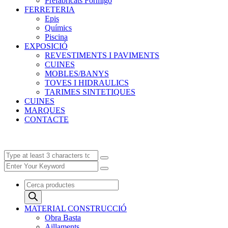
Prefabricats Formigó
FERRETERIA
Epis
Químics
Piscina
EXPOSICIÓ
REVESTIMENTS I PAVIMENTS
CUINES
MOBLES/BANYS
TOVES I HIDRAULICS
TARIMES SINTETIQUES
CUINES
MARQUES
CONTACTE
Products
search
MATERIAL CONSTRUCCIÓ
Obra Basta
Aillaments