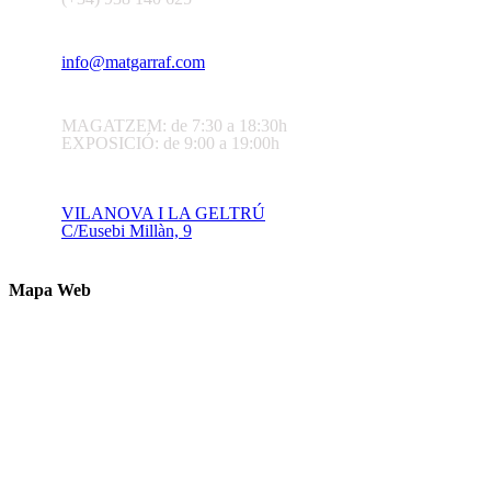
info@matgarraf.com
MAGATZEM: de 7:30 a 18:30h
EXPOSICIÓ: de 9:00 a 19:00h
VILANOVA I LA GELTRÚ
C/Eusebi Millàn, 9
Mapa Web