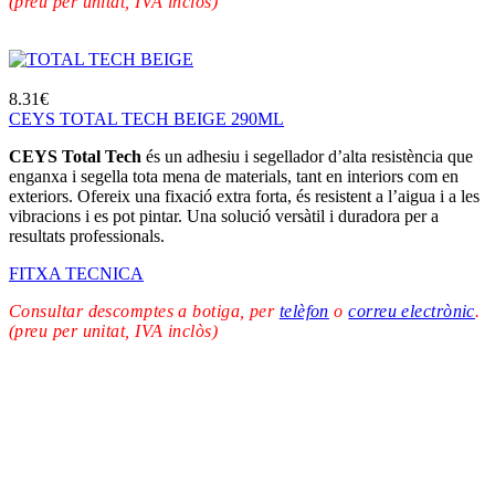
(preu per unitat, IVA inclòs)
8.31
€
CEYS TOTAL TECH BEIGE 290ML
CEYS Total Tech
és un adhesiu i segellador d’alta resistència que
enganxa i segella tota mena de materials, tant en interiors com en
exteriors. Ofereix una fixació extra forta, és resistent a l’aigua i a les
vibracions i es pot pintar. Una solució versàtil i duradora per a
resultats professionals.
FITXA TECNICA
Consultar descomptes a botiga, per
telèfon
o
correu electrònic
.
(preu per unitat, IVA inclòs)