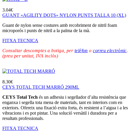
3.04
€
GUANT «AGILITY DOTS» NYLON PUNTS TALLA 10 (XL)
Guant de nylon sense costures amb recobriment de nitril foam
microporós i punts de nitril a la palma de la mà.
FITXA TECNICA
Consultar descomptes a botiga, per
telèfon
o
correu electrònic
.
(preu per unitat, IVA inclòs)
8.30
€
CEYS TOTAL TECH MARRÓ 290ML
CEYS Total Tech
és un adhesiu i segellador d’alta resistència que
enganxa i segella tota mena de materials, tant en interiors com en
exteriors. Ofereix una fixació extra forta, és resistent a l’aigua i a les
vibracions i es pot pintar. Una solució versàtil i duradora per a
resultats professionals.
FITXA TECNICA