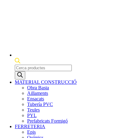
Products
search
MATERIAL CONSTRUCCIÓ
Obra Basta
Aillaments
Ensacats
Tubería PVC
Teules
PYL
Prefabricats Formigó
FERRETERIA
Epis
Químics